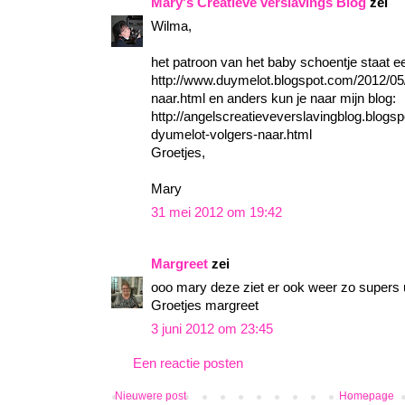
Mary's Creatieve verslavings Blog
zei
Wilma,
het patroon van het baby schoentje staat ee
http://www.duymelot.blogspot.com/2012/05/
naar.html en anders kun je naar mijn blog:
http://angelscreatieveverslavingblog.blogs
dyumelot-volgers-naar.html
Groetjes,
Mary
31 mei 2012 om 19:42
Margreet
zei
ooo mary deze ziet er ook weer zo supers ui
Groetjes margreet
3 juni 2012 om 23:45
Een reactie posten
Nieuwere post
Homepage