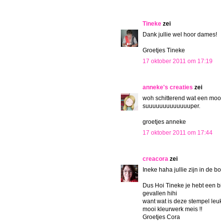
Tineke
zei
Dank jullie wel hoor dames!
Groetjes Tineke
17 oktober 2011 om 17:19
anneke's creaties
zei
woh schitterend wat een mooi 
suuuuuuuuuuuuuper.
groetjes anneke
17 oktober 2011 om 17:44
creacora
zei
Ineke haha jullie zijn in de 
Dus Hoi Tineke je hebt een b
gevallen hihi
want wat is deze stempel leuk
mooi kleurwerk meis !!
Groetjes Cora