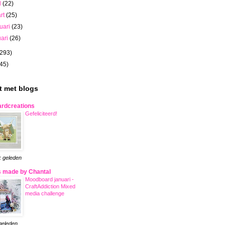
l
(22)
rt
(25)
ruari
(23)
uari
(26)
(293)
(45)
st met blogs
rdcreations
Gefeliciteerd!
 geleden
 made by Chantal
Moodboard januari -
CraftAddiction Mixed
media challenge
 geleden