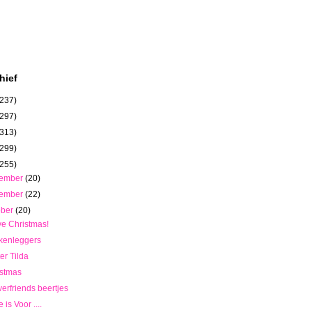
hief
(237)
(297)
(313)
(299)
(255)
cember
(20)
vember
(22)
ober
(20)
ve Christmas!
kenleggers
er Tilda
istmas
verfriends beertjes
 is Voor ....