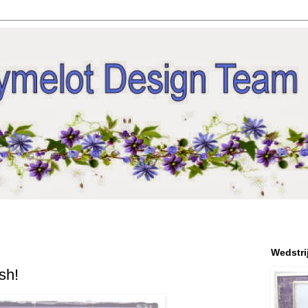
1
Wedstri
sh!