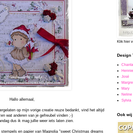
Klik hier 
Design
Chanta
Henni
José
Margre
Mary
Neline
Hallo allemaal,
Sylvia
ergelaten op mijn vorige creatie reuze bedankt, vind het altijd
Ook wij 
zen wat anderen van je gefreubel vinden ;-)
ndag dus ik mag jullie weer iets laten zien.
we stempels en papier van Magnolia "sweet Christmas dreams