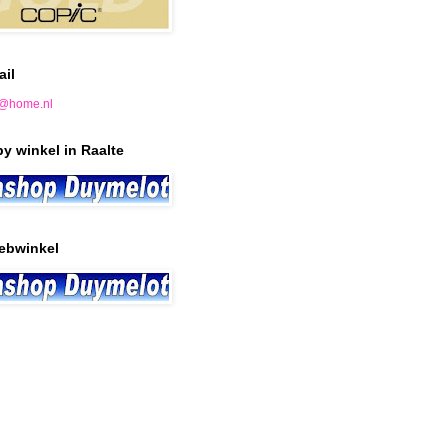
ail
@home.nl
y winkel in Raalte
ebwinkel