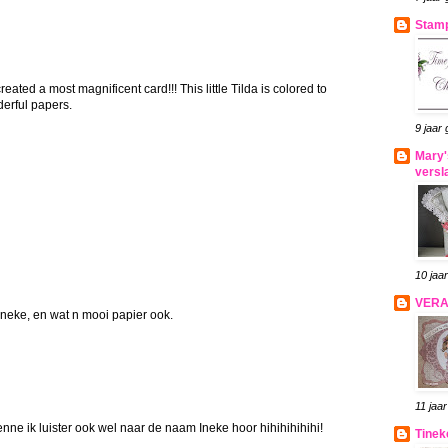
Stamp
created a most magnificent card!!! This little Tilda is colored to
derful papers.
9 jaar
Mary'
versl
10 jaa
VER
ineke, en wat n mooi papier ook.
11 jaa
nne ik luister ook wel naar de naam Ineke hoor hihihihihihi!
Tinek