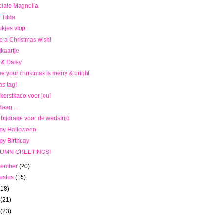
iale Magnolia
 Tilda
ukjes vlop
 a Christmas wish!
tkaartje
 & Daisy
pe your christmas is merry & bright
s tag!
kerstkado voor jou!
aag ...
 bijdrage voor de wedstrijd
py Halloween
y Birthday
UMN GREETINGS!
tember
(20)
ustus
(15)
(18)
i
(21)
i
(23)