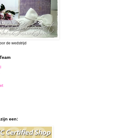
voor de wedstrijd
 Team
l
e
et
zijn een: