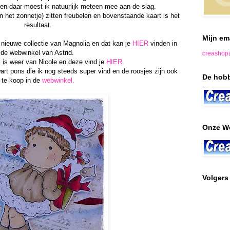
, en daar moest ik natuurlijk meteen mee aan de slag.
n het zonnetje) zitten freubelen en bovenstaande kaart is het
resultaat.
Mijn em
e nieuwe collectie van Magnolia en dat kan je
HIER
vinden in
de webwinkel van Astrid.
creashop
 is weer van Nicole en deze vind je
HIER.
art pons die ik nog steeds super vind en de roosjes zijn ook
De hobb
te koop in de
webwinkel.
Onze W
Volgers