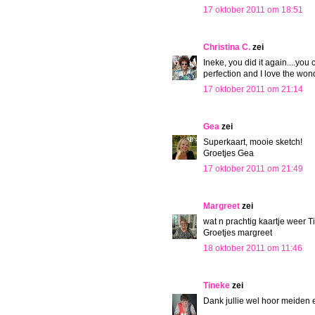
17 oktober 2011 om 18:51
Christina C.
zei
Ineke, you did it again....you 
perfection and I love the won
17 oktober 2011 om 21:14
Gea
zei
Superkaart, mooie sketch!
Groetjes Gea
17 oktober 2011 om 21:49
Margreet
zei
wat n prachtig kaartje weer T
Groetjes margreet
18 oktober 2011 om 11:46
Tineke
zei
Dank jullie wel hoor meiden e