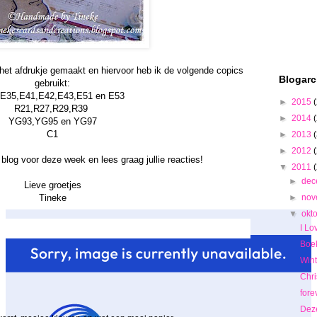
et afdrukje gemaakt en hiervoor heb ik de volgende copics
Blogarc
gebruikt:
E35,E41,E42,E43,E51 en E53
►
2015
R21,R27,R29,R39
►
2014
YG93,YG95 en YG97
C1
►
2013
►
2012
 blog voor deze week en lees graag jullie reacties!
▼
2011
►
de
Lieve groetjes
►
no
Tineke
▼
okt
I Lo
Boe
Wint
Chr
fore
Deze