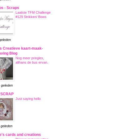
s - Scraps
Laatste TFM Challenge
#129 Strikken/ Bows
 geleden
s Creatieve kaart-maak-
aving Blog
Nog meer pringles,
althans de bus ervan.
r geleden
ASCRAP
Just saying hello
r geleden
e's cards and creations