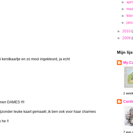
►
apri
►
maa
►
feb
►
jan
►
2010
►
2009
Mijn lij
kerstkaartje en zo mooi ingekleurd, ja echt
My Ca
1 week
Cards
bonen DAMES !!!!
ijzonder leuke kaart gemaakt ,ik ben ook voor haar charmes
 he !!
7 jaar