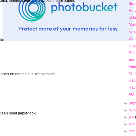
 kerst, mooioe kleuren en wat een mooi papier.
Spec
Holy
afdr
Make
kers
Don
eke
I ho
X-ma
Een 
Vand
Mijn
papier en een hele leuke stempel!
Hap
Happ
AUT
►
sep
►
aug
k een mooi papier ook.
►
juli
►
jun
►
me