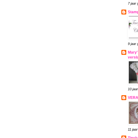
7 jaar
Stamp
9 jaar
Mary'
versl
10 jaa
VER
11 jaa
Tinek