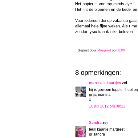
Het papier is van my minds eye.
Het lint de bloemen en de bedel en 
Voor iedereen die op vakantie gaat 
allemaal hele fijne weken. Als t me
zonder fysio kan ik niks beloven.
Gepost door
Margreet
op
08:00
8 opmerkingen:
martina's kaartjes
zei
hij is gewoon toppie ! heel e
grtjs, martina
x
10 juli 2012 om 08:22
Sandra
zei
leuk kaartje margreet
gr sandra