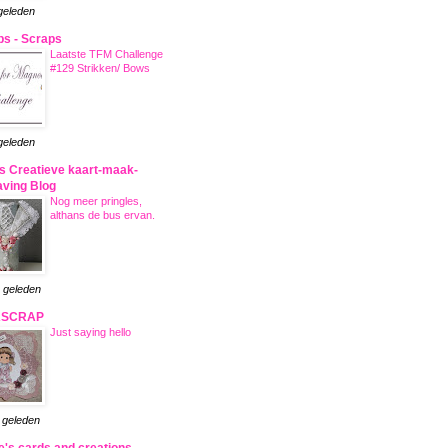
 geleden
s - Scraps
Laatste TFM Challenge
#129 Strikken/ Bows
 geleden
s Creatieve kaart-maak-
aving Blog
Nog meer pringles,
althans de bus ervan.
r geleden
ASCRAP
Just saying hello
r geleden
e's cards and creations