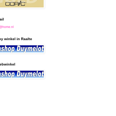
ail
@home.nl
y winkel in Raalte
ebwinkel