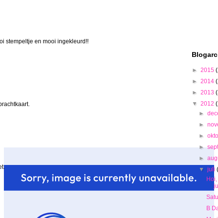
oi stempeltje en mooi ingekleurd!!
Blogarc
►
2015
►
2014
►
2013
▼
2012
prachtkaart.
►
de
►
no
►
okt
►
sep
►
aug
t.
▼
juli
Hoi,
ju
Satu
B D