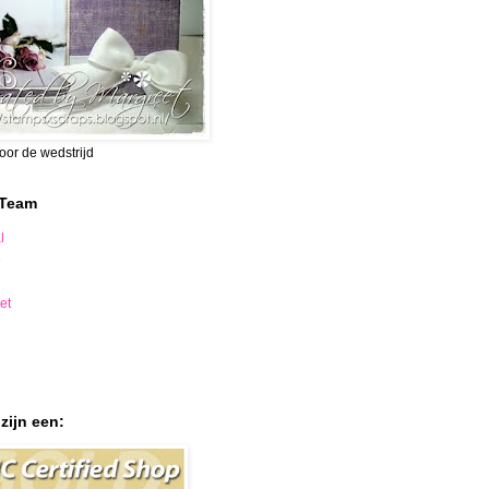
voor de wedstrijd
 Team
l
e
et
zijn een: