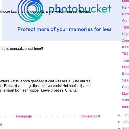
Mar
Hell
mooie kaart heb je gemaakt. En je wolken zijn schitterend.
Bezo
Gou
Tild
IJsj
Zoma
Kaar
heb je gemaakt, mooi hoor!!
Tild
Toge
Fre
fijn
Seas
ters wat is ie toch gaaf zeg!!! Wat was het leuk hè om die
. Bedankt voor al je tips hierover meis! Het heeft mij zeker
Goos
 je kaart toch een topper! Lieve groetjes, Chantal
May 
Winn
mmm
►
jun
Homepage
Oudere post
►
me
m)
►
apri