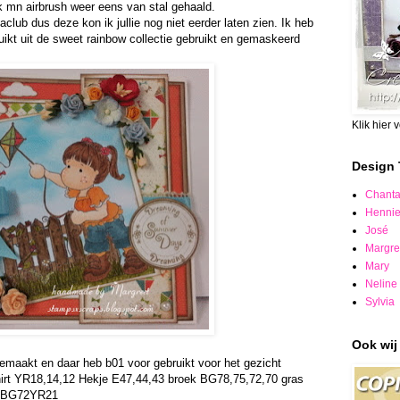
k mn airbrush weer eens van stal gehaald.
club dus deze kon ik jullie nog niet eerder laten zien. Ik heb
bruikt uit de sweet rainbow collectie gebruikt en gemaskeerd
Klik hier 
Design
Chanta
Henni
José
Margre
Mary
Neline
Sylvia
Ook wij 
emaakt en daar heb b01 voor gebruikt voor het gezicht
irt YR18,14,12 Hekje E47,44,43 broek BG78,75,72,70 gras
35BG72YR21