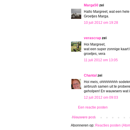
Marga50
zei
Hallo Margreet, wat een hele 
Groetjes Marga.
10 juli 2012 om 19:28
verascrap
zei
Hoi Margreet,
wat een super zonnige kaart 
groetjes, vera
11 juli 2012 om 13:05
Chantal
zei
Hoi meis, ohhhhhhhh sodeknet
airbrush samen uit te proberen
geholpen! En wauwsers wat is
12 juli 2012 om 09:03
Een reactie posten
Nieuwere post
Abonneren op:
Reacties posten (Ato