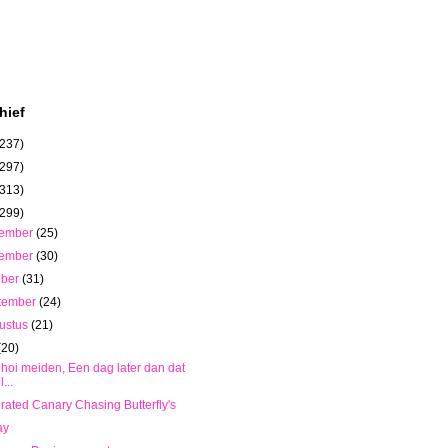
hief
(237)
(297)
(313)
(299)
cember
(25)
vember
(30)
ober
(31)
tember
(24)
ustus
(21)
(20)
 hoi meiden, Een dag later dan dat
l...
rated Canary Chasing Butterfly's
ay