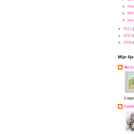
►
maa
►
feb
►
jan
►
2011
►
2010
►
2009
Mijn lij
My Ca
6 dage
Cards