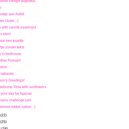
ianne Design augustus
o
ekje aan Astrid
we Ouwe ;-)
a with carrots easelcard
es eten!
ar een kaartje
tje zonder tekst
a in birdhouse
ther Forever!
edom
e vakantie
on's Greetings!
ebump Tilda with sunflowers
your day be Special
ares challenge juni
mmm lekker ruiken ;-)
i
(22)
i
(25)
l
(24)