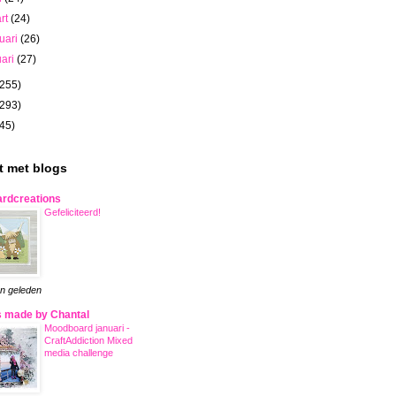
rt
(24)
ruari
(26)
uari
(27)
(255)
(293)
(45)
st met blogs
rdcreations
Gefeliciteerd!
n geleden
 made by Chantal
Moodboard januari -
CraftAddiction Mixed
media challenge