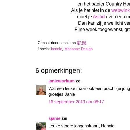
en het papier Country H
Als je het niet in de
webwink
moet je
Astrid
even een ma
Dan kan zij je wellicht v
Fijne week toegewenst, gro
Gepost door
hennie
op
07:56
Labels:
hennie
,
Marianne Design
6 opmerkingen:
janieworkum
zei
Wat een leuke maar ook een prachtige jong
groetjes Janie
16 september 2013 om 08:17
sjanie
zei
Leuke stoere jongenskaart, Hennie.